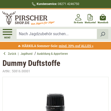
Kundenservice:
08271 4246750
alt springen
Ihr Konto
Merkzettel
Warenkorb
MENÜ
🔥 HÄRKILA Sommer-Sale:
mind. 20% auf ALLES »
Zurück
|
Jagdhund
Ausbildung & Apportieren
Dummy Duftstoffe
ArtNr.:
50816.00001
Bildergalerie überspringen