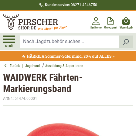
Kundenservice:
08271 4246750
alt springen
Ihr Konto
Merkzettel
Warenkorb
MENÜ
🔥 HÄRKILA Sommer-Sale:
mind. 20% auf ALLES »
Zurück
|
Jagdhund
Ausbildung & Apportieren
WAIDWERK Fährten-
Markierungsband
ArtNr.:
51474.00001
Bildergalerie überspringen