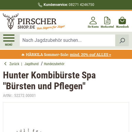
Kundenservice:
08271 4246750
alt springen
Ihr Konto
Merkzettel
Warenkorb
MENÜ
🔥 HÄRKILA Sommer-Sale:
mind. 20% auf ALLES »
Zurück
|
Jagdhund
Hundezubehör
Hunter Kombibürste Spa
"Bürsten und Pflegen"
ArtNr.:
52272.00001
Bildergalerie überspringen