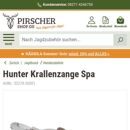
Kundenservice:
08271 4246750
alt springen
Ihr Konto
Merkzettel
Warenkorb
MENÜ
🔥 HÄRKILA Sommer-Sale:
mind. 20% auf ALLES »
Zurück
|
Jagdhund
Hundezubehör
Hunter Krallenzange Spa
ArtNr.:
52278.00001
Bildergalerie überspringen