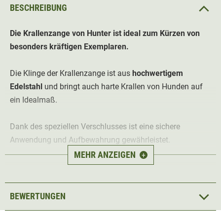
BESCHREIBUNG
Die Krallenzange von Hunter ist ideal zum Kürzen von
besonders kräftigen Exemplaren.
Die Klinge der Krallenzange ist aus
hochwertigem
Edelstahl
und bringt auch harte Krallen von Hunden auf
ein Idealmaß.
Dank des speziellen Verschlusses ist eine sichere
Anwendung und Aufbewahrung gewährleistet.
MEHR ANZEIGEN
+
Der
ergonomisch geformte Handgriff in wertiger
Lederoptik
ermöglicht eine
rutschfeste
und komfortable
Bedienung bei der Pflege.
BEWERTUNGEN
Hinweis: Die Krallenzange Spa ist in zwei Größen