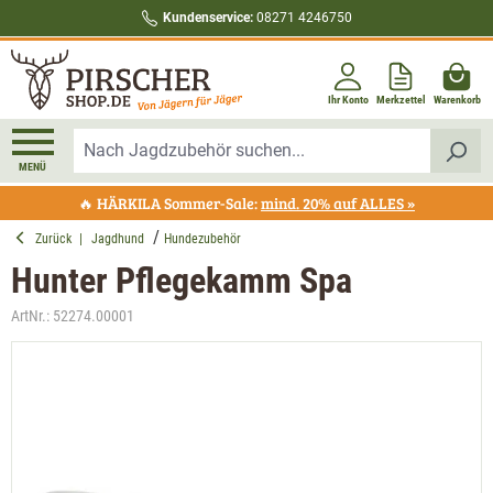
Kundenservice:
08271 4246750
alt springen
Ihr Konto
Merkzettel
Warenkorb
MENÜ
🔥 HÄRKILA Sommer-Sale:
mind. 20% auf ALLES »
Zurück
|
Jagdhund
Hundezubehör
Hunter Pflegekamm Spa
ArtNr.:
52274.00001
Bildergalerie überspringen