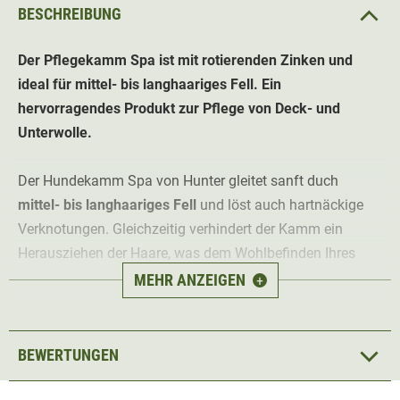
BESCHREIBUNG
Der Pflegekamm Spa ist mit rotierenden Zinken und
ideal für mittel- bis langhaariges Fell. Ein
hervorragendes Produkt zur Pflege von Deck- und
Unterwolle.
Der Hundekamm Spa von Hunter gleitet sanft duch
mittel- bis langhaariges Fell
und löst auch hartnäckige
Verknotungen. Gleichzeitig verhindert der Kamm ein
Herausziehen der Haare, was dem Wohlbefinden Ihres
Hundes optimal zu Gute kommt.
MEHR ANZEIGEN
+
Der
ergonomisch geformte Handgriff in wertiger
Lederoptik
ermöglicht eine
rutschfeste
und komfortable
BEWERTUNGEN
Bedienung.