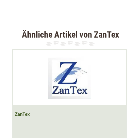
3 Fahnen
Verschiedene Größen
Breite 7 cm
Reflektoren
Ähnliche Artikel von ZanTex
Signalfarbe
Material 100% PVC
Made in Germany
ZanTex