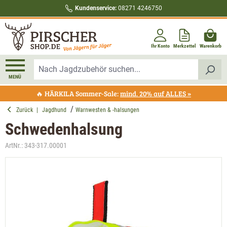
Kundenservice:
08271 4246750
alt springen
Ihr Konto
Merkzettel
Warenkorb
MENÜ
🔥 HÄRKILA Sommer-Sale:
mind. 20% auf ALLES »
Zurück
|
Jagdhund
Warnwesten & -halsungen
Schwedenhalsung
ArtNr.:
343-317.00001
Bildergalerie überspringen