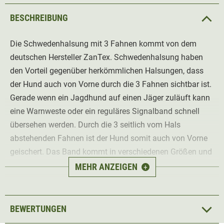
BESCHREIBUNG
Die Schwedenhalsung mit 3 Fahnen kommt von dem
deutschen Hersteller ZanTex. Schwedenhalsung haben
den Vorteil gegenüber herkömmlichen Halsungen, dass
der Hund auch von Vorne durch die 3 Fahnen sichtbar ist.
Gerade wenn ein Jagdhund auf einen Jäger zuläuft kann
eine Warnweste oder ein reguläres Signalband schnell
übersehen werden. Durch die 3 seitlich vom Hals
abstehenden Fahnen ist der Hund somit auch von Vorne
geischert. Das Band kommt in verschiedenen Größen und
hat ein Gummiband. Durch das Gummiband kann der
MEHR ANZEIGEN
+
Hund die Halsung auch abziehen, sollte er hängen
bleiben. Made in Germany. Material 100% PVC
Schwedenhalsung
BEWERTUNGEN
Dehnbar durch Gummiband