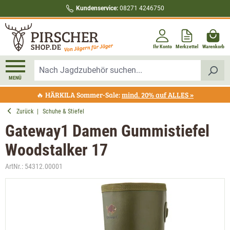
Kundenservice:
08271 4246750
alt springen
Ihr Konto
Merkzettel
Warenkorb
MENÜ
🔥 HÄRKILA Sommer-Sale:
mind. 20% auf ALLES »
Zurück
|
Schuhe & Stiefel
Gateway1 Damen Gummistiefel
Woodstalker 17
ArtNr.:
54312.00001
Bildergalerie überspringen