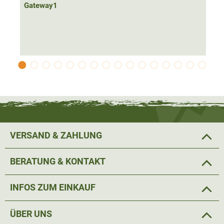
optimal für die Pirsch an milden Regentagen.
Gateway1
Für hohen Tragekomfort
bei längeren Einsätzen sorgt das
G1® Stage3 Fußbett, welches den
optimalen Sitz sowie
Gelenk-schonende Stoßdämpfung
bietet. Die spezielle
Coil-Lining Struktur des leichten Futters
transportiert
Feuchtigkeit vom Fuß und Schenkel weg
. Die Stiefel
bieten optimalen Komfort bei einer Temperatur von
+
5
°C
Grad
, damit eignen sie sich perfekt für die Jagd im Herbst
und Frühjahr, oder an milden Wintertagen.
VERSAND & ZAHLUNG
Durch den Fersenkeil lässt sich der Stiefel
einfach
BERATUNG & KONTAKT
ausziehen
. Auch der
stufenlos verstellbare Zwickel
erleichtert das Schuhe wechseln und bietet zudem den
INFOS ZUM EINKAUF
optimalen Sitz. Dank des wasserdichten Materials und
dem
17 Zoll (ca. 43 cm) hohen Schaft schützt der Stiefel
ÜBER UNS
optimal vor Nässe bei der Jagd oder in der aktiven