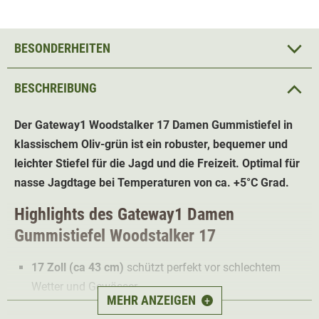
BESONDERHEITEN
BESCHREIBUNG
Der Gateway1 Woodstalker 17
Damen Gummistiefel
in
klassischem Oliv-grün ist ein robuster, bequemer und
leichter Stiefel für die Jagd und die Freizeit.
Optimal für
nasse Jagdtage bei Temperaturen von ca. +5°C Grad.
Highlights des Gateway1 Damen
Gummistiefel
Wood
stalker
17
17 Zoll (ca 43 cm)
schützt perfekt vor schlechtem
Wetter und Gewässer
MEHR ANZEIGEN
+
Obermaterial aus besonders
langlebigem,