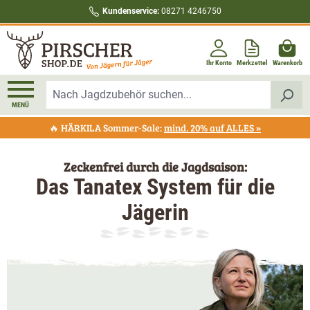
Kundenservice:
08271 4246750
alt springen
Ihr Konto
Merkzettel
Warenkorb
MENÜ
🔥 HÄRKILA Sommer-Sale:
mind. 20% auf ALLES »
Zeckenfrei durch die Jagdsaison:
Das Tanatex System für die
Jägerin