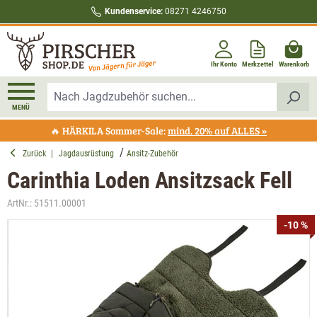
Kundenservice:
08271 4246750
alt springen
Ihr Konto
Merkzettel
Warenkorb
MENÜ
🔥 HÄRKILA Sommer-Sale:
mind. 20% auf ALLES »
Zurück
|
Jagdausrüstung
Ansitz-Zubehör
Carinthia Loden Ansitzsack Fell
ArtNr.:
51511.00001
Bildergalerie überspringen
-10 %