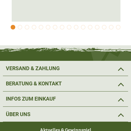
Der Ansitzsack ist in drei Größen verfügbar.
Größe M:
155x75cm. 2.300g
Größe L:
180x75cm, 2.600g
Größe XL:
200x85cm. 3.000g
VERSAND & ZAHLUNG
BERATUNG & KONTAKT
INFOS ZUM EINKAUF
ÜBER UNS
Aktuelles & Gewinnspiel