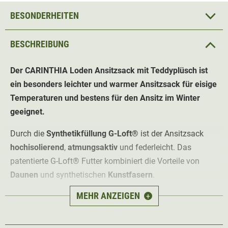
BESONDERHEITEN
BESCHREIBUNG
Der CARINTHIA Loden Ansitzsack mit Teddyplüsch ist
ein besonders leichter und warmer Ansitzsack für eisige
Temperaturen und bestens für den Ansitz im Winter
geeignet.
Durch die
Synthetikfüllung G-Loft®
ist der Ansitzsack
hochisolierend
,
atmungsaktiv
und federleicht. Das
patentierte G-Loft® Futter kombiniert die Vorteile von
Daunen
und synthetischen
Kunstfasern
.
MEHR ANZEIGEN
+
Das Obermaterial des Ansitzsackes besteht aus
wasserabweisendem, imprägniertem Loden. Loden ist