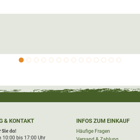
sammengetan, um mit ihrem Wissen
Probleme zu geben und erfolgreiche
er, Bejagungsarten
Einsatz von Jagdgebrauchshunden bei der
erung Lebensraum und Reviereinrichtungen
en sehr informativen Filmclips (über QR-
G & KONTAKT
INFOS ZUM EINKAUF
 Sie da!
Häufige Fragen
on 10:00 bis 17:00 Uhr
Versand & Zahlung