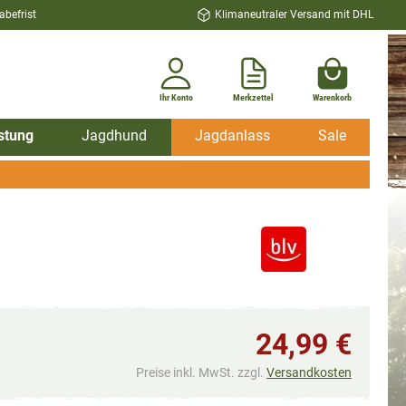
befrist
Klimaneutraler Versand mit DHL
Ihr Konto
Merkzettel
Warenkorb
stung
Jagdhund
Jagdanlass
Sale
24,99 €
Preise inkl. MwSt. zzgl.
Versandkosten