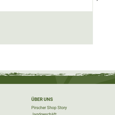
BLV B
16,99
ÜBER UNS
Pirscher Shop Story
Jagdgeschäft