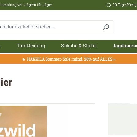
hberatung von Jägern für Jäger
30 Tage Rückga
n
Tarnkleidung
Schuhe & Stiefel
Jagdausrü
🔥 HÄRKILA Sommer-Sale:
mind. 20% auf ALLES »
ier