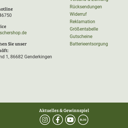
Rücksendungen
otline
Widerruf
46750
Reklamation
ice
Größentabelle
rschershop.de
Gutscheine
hen Sie unser
Batterieentsorgung
äft:
d 1, 86682 Genderkingen
Aktuelles & Gewinnspiel