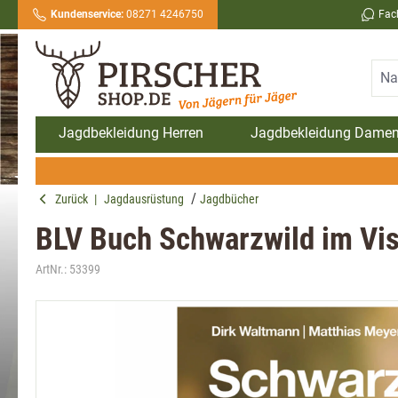
Kundenservice:
08271 4246750
Fac
springen
Zur Hauptnavigation springen
Jagdbekleidung Herren
Jagdbekleidung Dame
Zurück
|
Jagdausrüstung
Jagdbücher
BLV Buch Schwarzwild im Vis
ArtNr.:
53399
Bildergalerie überspringen