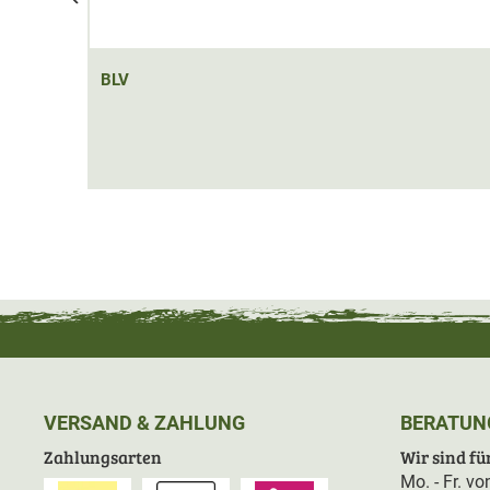
Zwei sehr erfahrene Praktiker haben sich deshalb zu
Hilfestellungen bei der Bewältigung der Ursachen und 
Jagdmethoden darzulegen.
BLV
- Ansprechen, Reviereinrichtungen, Maßnahmen im Revi
- Einzeljagd, Bewegungsjagd, Erntejagd, Kreisen, der 
Bejagung und bei Nachsuchen, Wildversorgung, Optimi
- Mit zahlreichen Fotos aus der Praxis sowie ergänzend
Codes abrufbar)
VERSAND & ZAHLUNG
BERATUN
Zahlungsarten
Wir sind für
Mo. - Fr. v