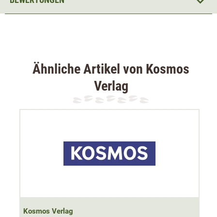
Maße: 13,50 x 21,50cm
Klappentext
:
Auf dem Prüfstand - die Jagd in Deutschland
Ähnliche Artikel von Kosmos
Die Jagd und ihre gesetzliche Regelung in Deutschland
Verlag
sind in die Kritik geraten. Immer häufier wird der Vorwurf
laut, private "Freizeitjagende" seien nicht n der Lage, die
Reduktion des Schalenwilds zu gewährleisten, die für den
Umbau der Wälder notwendig ist. Stimmt das wirklich?
Und wer sollte an ihre Stelle treten? Wäre eine
Wildbestandsregulierung durch staatliche Wildhüter,
durch die einzelnen Grundeigentümer oder gar durch den
Wolf tatsächlich die bessere Lösung? Ist die
"Selbstregulierung der Natur" überhaupt eine realistische
Alternative zur Jagd? In seinen fundierten und sachlichen
Kosmos Verlag