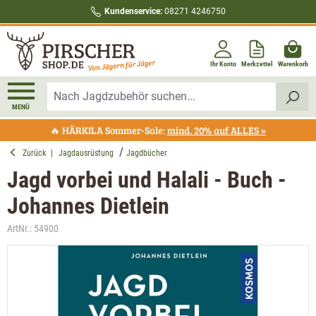
Kundenservice:
08271 4246750
alt springen
Ihr Konto
Merkzettel
Warenkorb
MENÜ
🔥 HÄRKILA Sommer-Sale:
mind. 20% auf ALLES »
Zurück
|
Jagdausrüstung
Jagdbücher
Jagd vorbei und Halali - Buch -
Johannes Dietlein
ArtNr.:
54900
Bildergalerie überspringen