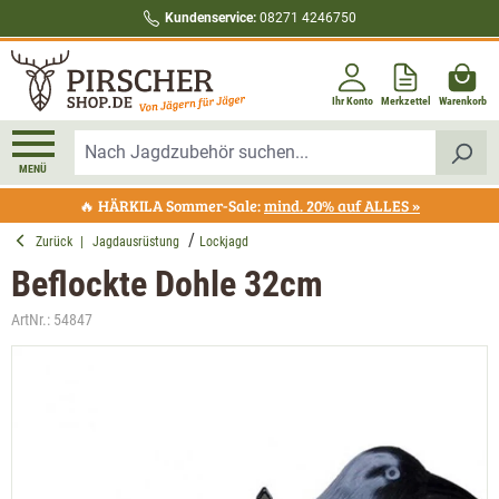
Kundenservice:
08271 4246750
alt springen
Ihr Konto
Merkzettel
Warenkorb
MENÜ
🔥 HÄRKILA Sommer-Sale:
mind. 20% auf ALLES »
Zurück
|
Jagdausrüstung
Lockjagd
Beflockte Dohle 32cm
ArtNr.:
54847
Bildergalerie überspringen