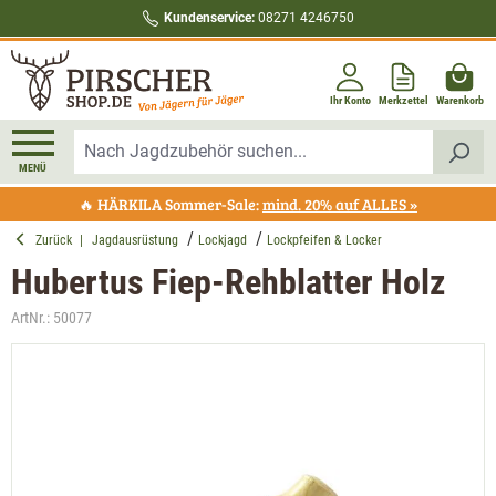
Kundenservice:
08271 4246750
alt springen
Ihr Konto
Merkzettel
Warenkorb
MENÜ
🔥 HÄRKILA Sommer-Sale:
mind. 20% auf ALLES »
Zurück
|
Jagdausrüstung
Lockjagd
Lockpfeifen & Locker
Hubertus Fiep-Rehblatter Holz
ArtNr.:
50077
Bildergalerie überspringen