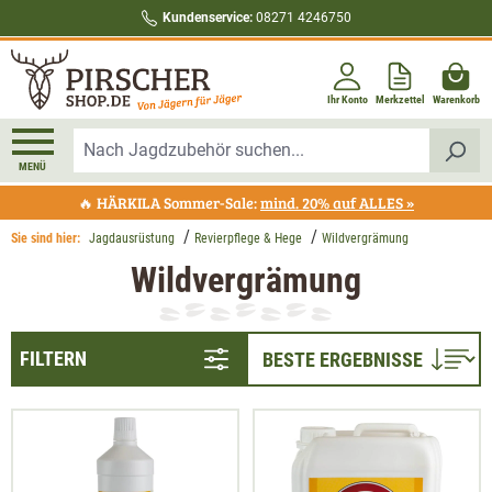
Kundenservice:
08271 4246750
alt springen
Ihr Konto
Merkzettel
Warenkorb
MENÜ
🔥 HÄRKILA Sommer-Sale:
mind. 20% auf ALLES »
Sie sind hier:
Jagdausrüstung
Revierpflege & Hege
Wildvergrämung
Wildvergrämung
FILTERN