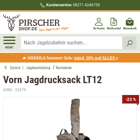
Kundenservice:
08271 4246750
alt springen
Ihr Konto
Merkzettel
Warenkorb
MENÜ
🔥 HÄRKILA Sommer-Sale:
mind. 20% auf ALLES »
Zurück
|
Jagdausrüstung
Rucksäcke
Vorn Jagdrucksack LT12
ArtNr.:
53679
Bildergalerie überspringen
-23 %