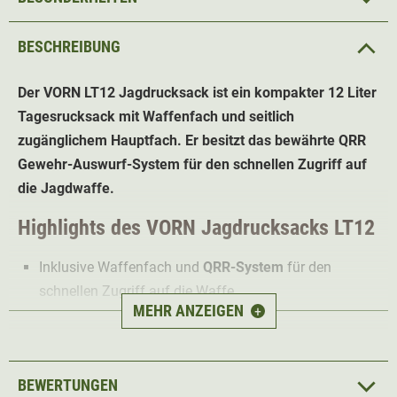
BESCHREIBUNG
Der
VORN LT12
Jagdrucksack
ist ein kompakter 12 Liter
Tagesrucksack mit Waffenfach und seitlich
zugänglichem Hauptfach. Er besitzt das bewährte QRR
Gewehr-Auswurf-System für den schnellen Zugriff auf
die Jagdwaffe.
Highlights des VORN Jagdrucksacks
LT12
Inklusive Waffenfach und
QRR-System
für den
schnellen Zugriff auf die Waffe
MEHR ANZEIGEN
+
Wasserabweisend und auch für feuchte Jagdtage
geeignet
Robuste Kompositstangen sorgen für
optimale
BEWERTUNGEN
Stabilität