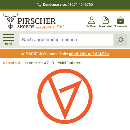
Kundenservice:
08271 4246750
alt springen
Ihr Konto
Merkzettel
Warenkorb
MENÜ
🔥 HÄRKILA Sommer-Sale:
mind. 20% auf ALLES »
Sie sind hier:
Hersteller von A-Z
VORN Equipment