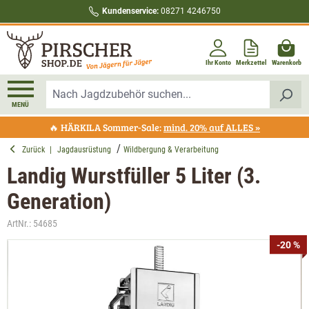
Kundenservice:
08271 4246750
alt springen
Ihr Konto
Merkzettel
Warenkorb
MENÜ
🔥 HÄRKILA Sommer-Sale:
mind. 20% auf ALLES »
Zurück
|
Jagdausrüstung
Wildbergung & Verarbeitung
Landig Wurstfüller 5 Liter (3.
Generation)
ArtNr.:
54685
Bildergalerie überspringen
-20 %