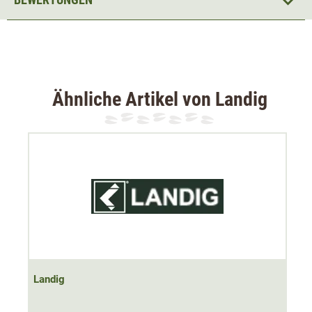
Kolben mit Entlüftungsventil
5 Edelstahl-Wurstfülltrichter inklusive
Der Wurstfüller mit
5 Litern Füllvolumen
zaubert im
Handumdrehen leckere Wildwürste. Er ist freistehend und
dank Hemmfüßchen hat er auch auf glatten Oberflächen
Ähnliche Artikel von Landig
optimalen Halt. Alle Teile sind aus hochwertigem
Edelstahl, was den Wurster
hochwertig macht und
besonders hygienisch
ist.
Sowohl
Links- als auch Rechtshänder
können den
Wurster optimal bedienen, da der Behälter in beide
Richtungen eingesetzt werden kann. Das Getriebe ist aus
Metall, wodurch es
besonders langlebig und
wartungsfreundlich
ist. Es ist 2-fach übersetzt, dadurch
wird die Arbeit besonders
kraftsparend und effizient
Landig
erledigt.