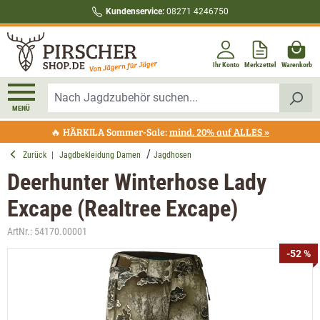
Kundenservice:
08271 4246750
alt springen
Ihr Konto
Merkzettel
Warenkorb
MENÜ
🔥 HÄRKILA Sommer-Sale:
mind. 20% auf ALLES »
Zurück
|
Jagdbekleidung Damen
Jagdhosen
Deerhunter Winterhose Lady
Excape (Realtree Excape)
ArtNr.:
54170.00001
Bildergalerie überspringen
-52 %