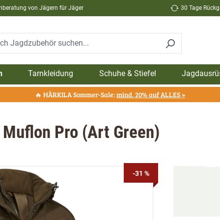
hberatung von Jägern für Jäger
30 Tage Rückga
n
Tarnkleidung
Schuhe & Stiefel
Jagdausrü
🔥 HÄRKILA Sommer-Sale:
mind. 20% auf ALLES »
 Muflon Pro (Art Green)
-31 %