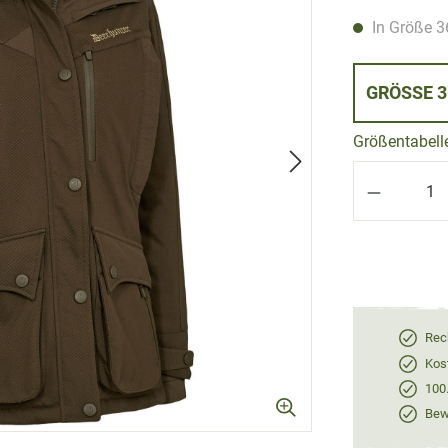
In Größe 36
GRÖS
Größentabell
Produkt 
Rec
Kos
100
Bewe