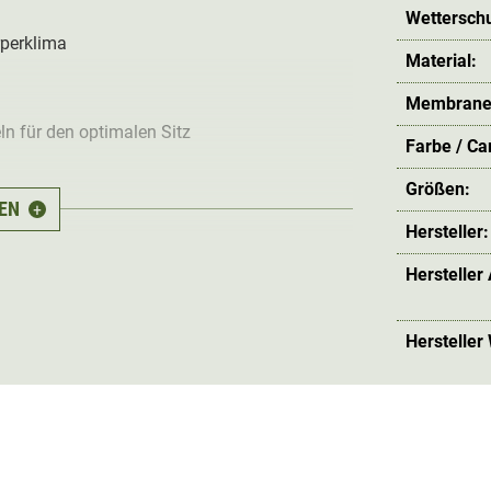
Wetterschu
rperklima
Material:
Membrane
n für den optimalen Sitz
Farbe / C
Größen:
EN
+
erschlusstasche
Hersteller:
Hersteller
Hersteller
interjacke
ist leise, gut
gefüttert und
seitige Jacke ist
100% wind- und wasserdicht
,
mbrane mit einer
Wassersäule von 10.000
tiv
und verfügt über
Belüftungs-
ma.