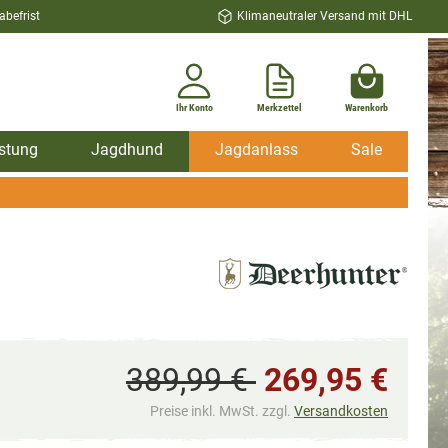
befrist
Klimaneutraler Versand mit DHL
Ihr Konto
Merkzettel
Warenkorb
stung
Jagdhund
Jagdanlass
Sale
389,99 €
269,95 €
Preise inkl. MwSt. zzgl.
Versandkosten