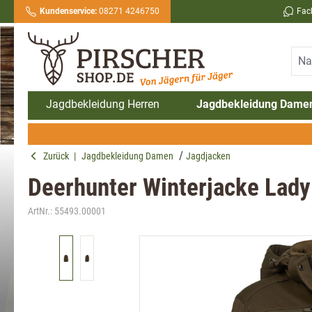
Kundenservice:
08271 4246750
Fac
springen
Zur Hauptnavigation springen
Jagdbekleidung Herren
Jagdbekleidung Dame
Zurück
|
Jagdbekleidung Damen
Jagdjacken
Deerhunter Winterjacke Lady
ArtNr.:
55493.00001
Bildergalerie überspringen