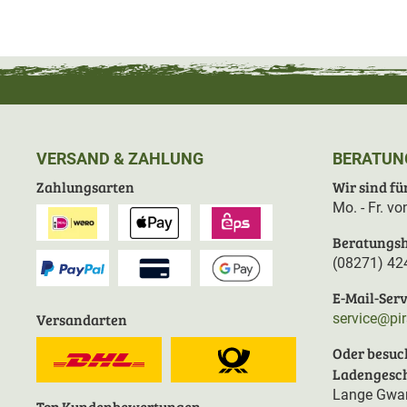
VERSAND & ZAHLUNG
BERATUN
Zahlungsarten
Wir sind für
Mo. - Fr. v
Beratungsh
(08271) 42
E-Mail-Serv
Versandarten
service@pi
Oder besuc
Ladengesch
Lange Gwan
Top Kundenbewertungen