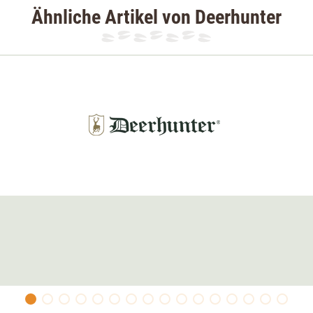
Ähnliche Artikel von Deerhunter
r. Neben zwei geräumigen Bauch- und
besitzt die Jacke zwei Funkgerätetaschen
etch an stark beanspruchten Stellen bieten
e die individuell verstellbare Druckknopfleiste
n den Ärmelöffnungen, sowie eine
abnehm-
.
Art Green macht die Damenjacke besonders
e Figur.