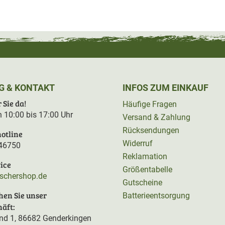
G & KONTAKT
INFOS ZUM EINKAUF
 Sie da!
Häufige Fragen
on 10:00 bis 17:00 Uhr
Versand & Zahlung
Rücksendungen
otline
Widerruf
46750
Reklamation
ice
Größentabelle
rschershop.de
Gutscheine
hen Sie unser
Batterieentsorgung
äft:
d 1, 86682 Genderkingen