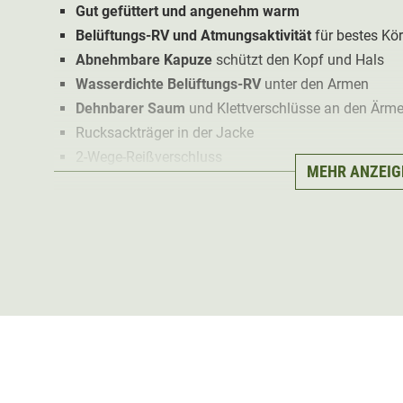
Gut gefüttert und angenehm warm
Belüftungs-RV und Atmungsaktivität
für bestes Kö
Abnehmbare Kapuze
schützt den Kopf und Hals
Wasserdichte Belüftungs-RV
unter den Armen
Dehnbarer Saum
und Klettverschlüsse an den Ärmel
Rucksackträger in der Jacke
2-Wege-Reißverschluss
MEHR ANZEIG
2 Bauchtaschen mit Klappen und zusätzliche Reißv
2 Napoleontaschen mit Reißverschluss
2 Funkgerätetasche mit Reißverschluss
2 Innentaschen mit Reißverschluss
Das robuste Material der Deerhunter Lady Muflon Pro W
angenehm wärmend
für kalte Winterjagdtage. Die viel
durch die verarbeitete Deer-Tex Performance Shell Me
mm
. Dennoch ist die Winterjacke angenehm
atmungsak
Reißverschlüsse
unter den Armen für bestes Körperkli