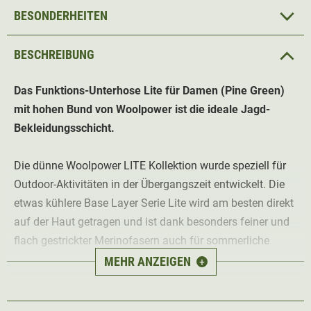
BESONDERHEITEN
BESCHREIBUNG
Das Funktions-Unterhose
Lite für Damen (Pine Green)
mit hohen Bund
von Woolpower ist die ideale Jagd-
Bekleidungsschicht.
Die dünne Woolpower LITE Kollektion wurde speziell für
Outdoor-Aktivitäten in der Übergangszeit entwickelt. Die
etwas kühlere Base Layer Serie Lite wird am besten direkt
auf der Haut getragen und ist dank besonders feiner und
flach gestrickter Merinofasern auch für sommerliche
Temperaturen optimal geeignet. Das weiche und
MEHR ANZEIGEN
+
elastische Mischgewebe kombiniert das perfekte
Körperklima der Merinowolle mit den Vorteilen moderner