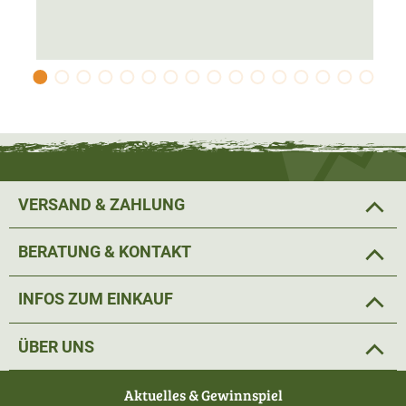
Woolpower Thermounterwäsche zeichnet sich durch ein
raffiniertes Schichtprinzip aus: Die lange Unterhose Lite
kann in der Übergangszeit direkt als erste Schicht
getragen werden.
Das verarbeitete Ullfrotté Original Material besteht aus
einem Materialmix aus 80% Merinowolle und 20%
Kunstfasern. Die Innenseite besitzt eine weiche und
VERSAND & ZAHLUNG
luftige Frottestruktur. Die Außenseite ist glatt gewebt.
Diese ausgefeilte Materialstruktur ermöglicht, dass sehr
BERATUNG & KONTAKT
viel Luft eng am Körper eingeschlossen wird. So wird eine
Wärmeschicht geschaffen, die bei der Jagd im Winter
INFOS ZUM EINKAUF
hervorragend gegen Kälte isoliert.
ÜBER UNS
Um Druckstellen zu vermeiden hat die Woolpower
Unterwäsche eine Nahtarme Verarbeitung. Die Bündchen
Aktuelles & Gewinnspiel