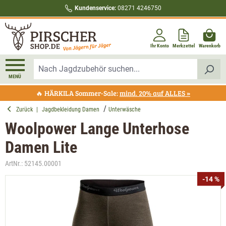
Kundenservice:
08271 4246750
alt springen
Ihr Konto
Merkzettel
Warenkorb
MENÜ
🔥 HÄRKILA Sommer-Sale:
mind. 20% auf ALLES »
Zurück
|
Jagdbekleidung Damen
Unterwäsche
Woolpower Lange Unterhose
Damen Lite
ArtNr.:
52145.00001
Bildergalerie überspringen
-14 %