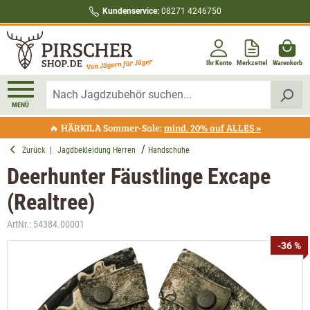
Kundenservice:
08271 4246750
alt springen
Ihr Konto
Merkzettel
Warenkorb
MENÜ
🔥 HÄRKILA Sommer-Sale:
mind. 20% auf ALLES »
Zurück
|
Jagdbekleidung Herren
Handschuhe
Deerhunter Fäustlinge Excape
(Realtree)
ArtNr.:
54384.00001
Bildergalerie überspringen
-36 %