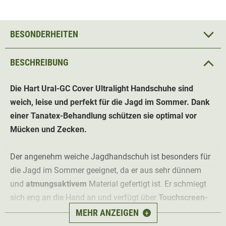
BESONDERHEITEN
BESCHREIBUNG
Die Hart Ural-GC Cover Ultralight
Handschuhe
sind
weich, leise und perfekt für die Jagd im Sommer. Dank
einer Tanatex-Behandlung schützen sie optimal vor
Mücken und Zecken.
Der angenehm weiche Jagdhandschuh ist besonders für
die Jagd im Sommer geeignet, da er aus sehr dünnem
und
atmungsaktivem
Material gefertigt ist. Er schmiegt
sich eng an die Hand an und verfügt über
Touchscreen-
fähiges Gewebe an Zeige- und Mittelfinger
, welches die
MEHR ANZEIGEN
+
Handy-Bedienung trotz Handschuhen erlaubt.