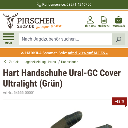
Kundenservice:
08271 4246750
alt springen
Ihr Konto
Merkzettel
Warenkorb
MENÜ
🔥 HÄRKILA Sommer-Sale:
mind. 20% auf ALLES »
Zurück
|
Jagdbekleidung Herren
Handschuhe
Hart Handschuhe Ural-GC Cover
Ultralight (Grün)
ArtNr.:
54655.00001
Bildergalerie überspringen
-48 %