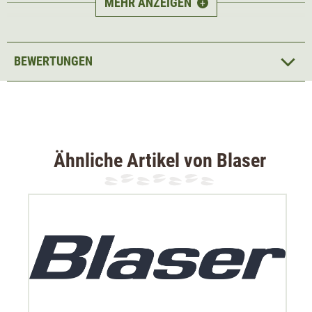
Auskühlen des Körpers. Das Hemd hat eine schlichte und
MEHR ANZEIGEN
+
zeitlose Farbgebung in Beige. Damit macht es nicht nur
bei der Jagd, sondern auch in der Freizeit eine gute Figur.
BEWERTUNGEN
Eine Tasche mit verdecktem Reißverschluss an der linken
Brust bietet Platz für Dokumente oder kleineres
Jagdzubehör. Die Manschetten sind mittels zwei Knöpfen
verstellbar.
Ähnliche Artikel von Blaser
Material: 100% Polyester