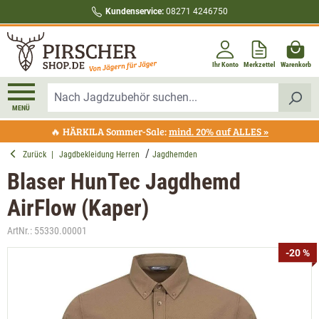
Kundenservice:
08271 4246750
alt springen
Ihr Konto
Merkzettel
Warenkorb
MENÜ
🔥 HÄRKILA Sommer-Sale:
mind. 20% auf ALLES »
Zurück
|
Jagdbekleidung Herren
Jagdhemden
Blaser HunTec Jagdhemd
AirFlow (Kaper)
ArtNr.:
55330.00001
Bildergalerie überspringen
-20 %