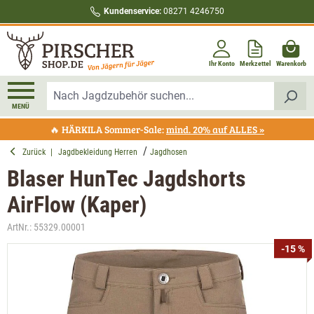
Kundenservice:
08271 4246750
alt springen
Ihr Konto
Merkzettel
Warenkorb
MENÜ
🔥 HÄRKILA Sommer-Sale:
mind. 20% auf ALLES »
Zurück
|
Jagdbekleidung Herren
Jagdhosen
Blaser HunTec Jagdshorts
AirFlow (Kaper)
ArtNr.:
55329.00001
Bildergalerie überspringen
-15 %