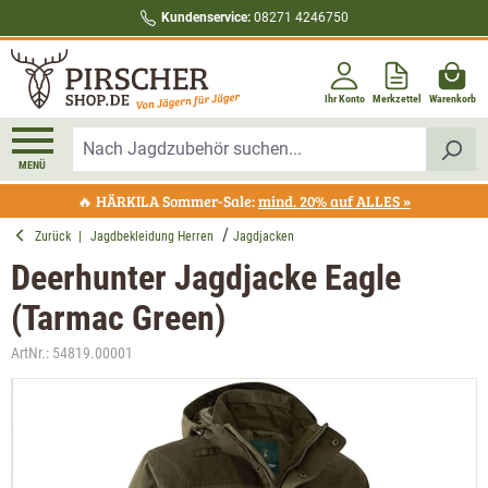
Kundenservice:
08271 4246750
alt springen
Ihr Konto
Merkzettel
Warenkorb
MENÜ
🔥 HÄRKILA Sommer-Sale:
mind. 20% auf ALLES »
Zurück
|
Jagdbekleidung Herren
Jagdjacken
Deerhunter Jagdjacke Eagle
(Tarmac Green)
ArtNr.:
54819.00001
Bildergalerie überspringen