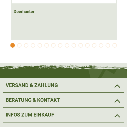
Dabei ist die Jagdjacke
besonders atmungsaktiv
und
ermöglicht auch an heißen Tagen oder bei anstrengenden
Deerhunter
Revierarbeiten das optimale Körperklima, dank der
seitlichen
Belüftungsreißverschlüsse
.
Vorgeformte Ellenbogen
und
Stretchmaterial
an
relevanten Partien sorgen für den hohen Tragekomfort der
Jacke.
Ein
hoher Kragen
schütz den Hals- und Nackenbereich
vor Zugluft. Individuell verstellbare Armabschlüsse und
VERSAND & ZAHLUNG
der Hüftbund mit Zugband sorgen für die
perfekte
Passform
.
BERATUNG & KONTAKT
Die Jacke verfügt über
vier praktische Taschen
mit
INFOS ZUM EINKAUF
Reißverschluss für Jagdausrüstung. Eine Funktasche mit
Antennenschlaufe findet sich an der linken Brust. Die