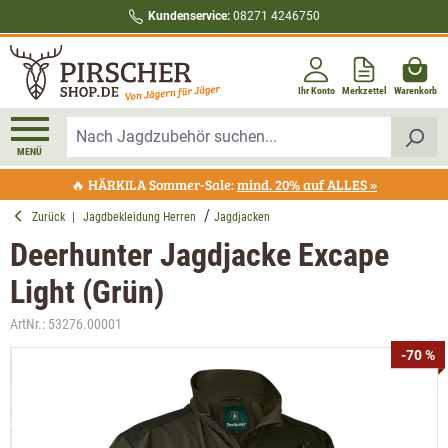
Kundenservice:
08271 4246750
alt springen
Ihr Konto
Merkzettel
Warenkorb
MENÜ
🔥 HÄRKILA Sommer-Sale:
mind. 20% auf ALLES »
Zurück
|
Jagdbekleidung Herren
Jagdjacken
Deerhunter Jagdjacke Excape
Light (Grün)
ArtNr.:
53276.00001
Bildergalerie überspringen
-70 %