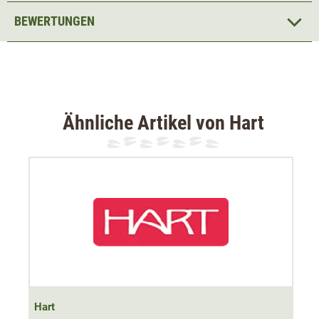
Top Körperklima, dank hoher Atmungsaktivität (5000
BEWERTUNGEN
g/m²)
Abnehmbare Kapuze
mit verstärktem Schirm
7 praktische Taschen
für Jagdzubehör
Zusätzliche
Hasentasche
für Beute
Wasserdichte Reißverschlüsse
für maximalen
Ähnliche Artikel von Hart
Regenschutz
Verstärkung an den Schultern
und Unterarmen
Saum und Kapuze
individuell verstellbar
Pixel Camo -
perfekte Tarnung
bei der Jagd
Die robuste und
gut gefütterte
Hart Skade Jagdjacke
(Pixel Camo) ist angenehm
weich und damit leise
. Dies
macht sie zur perfekten Jagdjacke für die Pirsch und den
Ansitz im Winter.
Dank der
Osmotech Membrane
und des wasserdichten
Hart