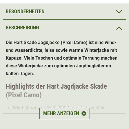
BESONDERHEITEN
BESCHREIBUNG
Die Hart Skade Jagdjacke
(Pixel Camo)
ist eine wind-
und wasserdichte, leise sowie warme Winterjacke mit
Kapuze. Viele Taschen und optimale Tarnung machen
diese Winterjacke zum optimalen Jagdbegleiter an
kalten Tagen.
Highlights der Hart Jagdjacke Skade
(Pixel Camo)
Wind- & wasserdicht
- 8000 mm Wassersäule
MEHR ANZEIGEN
+
Leise
und damit perfekt für die Pirsch
Besonders warm
für kalte Wintertage