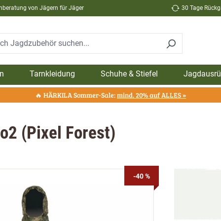
hberatung von Jägern für Jäger
30 Tage Rückga
n
Tarnkleidung
Schuhe & Stiefel
Jagdausrü
🔥 HÄRKILA Sommer-Sale:
mind. 20% auf ALLES »
o2 (Pixel Forest)
-40 %