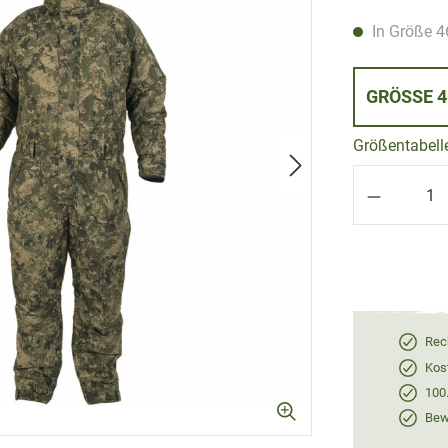
In Größe 46
GRÖS
Größentabell
Produkt 
Rec
Kos
100
Bewe