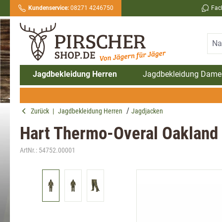
Kundenservice:
08271 4246750
Fac
springen
Zur Hauptnavigation springen
Jagdbekleidung Herren
Jagdbekleidung Dame
Zurück
|
Jagdbekleidung Herren
Jagdjacken
Hart Thermo-Overal Oakland 
ArtNr.:
54752.00001
Bildergalerie überspringen