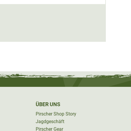
Hart 
19,95
ÜBER UNS
Pirscher Shop Story
Jagdgeschäft
Pirscher Gear