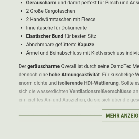
Geräuscharm
und damit perfekt für Pirsch und Ansi
2 Große Cargotaschen
2 Handwärmtaschen mit Fleece
Innentasche für Dokumente
Elastischer Bund
für besten Sitz
Abnehmbare gefütterte
Kapuze
Ärmel und Beinabschluss mit Klettverschluss indivi
Der
geräuscharme
Overall ist durch seine OsmoTec 
dennoch eine
hohe Atmungsaktivität
. Für kuschelige 
enorm dichte und
isolierende HDI-Wattierung
. Sollte 
sich die wasserdichten
Ventilationsreißverschlüsse
an 
ein leichtes An- und Ausziehen, da sie sich über die ge
MEHR ANZEIG
Dank des
geräuscharmen
Materials ist der Hart Oakla
Ansitz geeignet. Durch seine
vorgeformten Knie
und de
besonderen Tragekomfort.