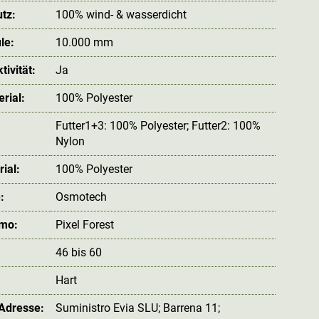
tz:
100% wind- & wasserdicht
le:
10.000 mm
ivität:
Ja
rial:
100% Polyester
Futter1+3: 100% Polyester; Futter2: 100%
Nylon
ial:
100% Polyester
:
Osmotech
amo:
Pixel Forest
46 bis 60
Hart
 Adresse:
Suministro Evia SLU; Barrena 11;