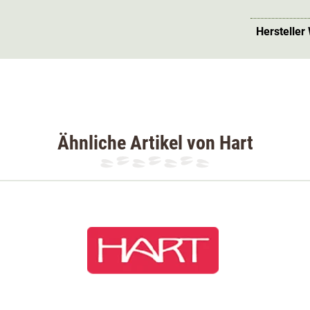
dzubehör. An diesen finden sich zusätzlich
Hersteller
ssen für Munition. Wichtige Dokumente
ren Platz und kalte Hände lassen sich in
baren Ärmelbündchen und Beinabschlüsse. Die
ar.
Ähnliche Artikel von Hart
ter, 50% Polyurethan; Wattierung
:
100%
ylon