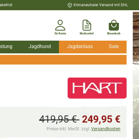
befrist
Klimaneutraler Versand mit DHL
Ihr Konto
Merkzettel
Warenkorb
stung
Jagdhund
Jagdanlass
Sale
419,95 €
249,95 €
Preise inkl. MwSt. zzgl.
Versandkosten