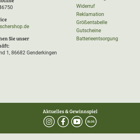
otline
Widerruf
46750
Reklamation
ice
Größentabelle
rschershop.de
Gutscheine
hen Sie unser
Batterieentsorgung
äft:
d 1, 86682 Genderkingen
Aktuelles & Gewinnspiel