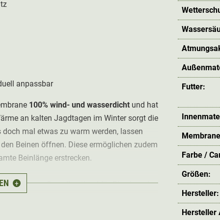
tz
Wetterschu
Wassersäu
Atmungsakt
Außenmate
duell anpassbar
Futter:
Membrane
100% wind- und wasserdicht
und hat
Innenmater
Wärme an kalten Jagdtagen im Winter sorgt die
es doch mal etwas zu warm werden, lassen
Membrane
den Beinen öffnen. Diese ermöglichen zudem
Farbe / C
samte Beinlänge erstrecken.
Größen:
EN
+
nd-O² Thermo Overall optimal für Pirsch und
Hersteller:
n elastischen Bund bietet er dabei
Hersteller