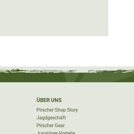
Hart 
19,95
ÜBER UNS
Pirscher Shop Story
Jagdgeschäft
Pirscher Gear
Jungjäger-Vorteile