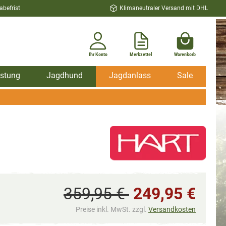
befrist
Klimaneutraler Versand mit DHL
Ihr Konto
Merkzettel
Warenkorb
stung
Jagdhund
Jagdanlass
Sale
359,95 €
249,95 €
Preise inkl. MwSt. zzgl.
Versandkosten