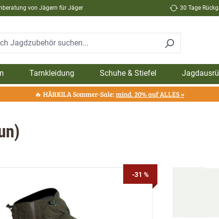
hberatung von Jägern für Jäger
30 Tage Rückga
n
Tarnkleidung
Schuhe & Stiefel
Jagdausrü
🔥 HÄRKILA Sommer-Sale:
mind. 20% auf ALLES »
un)
-31 %