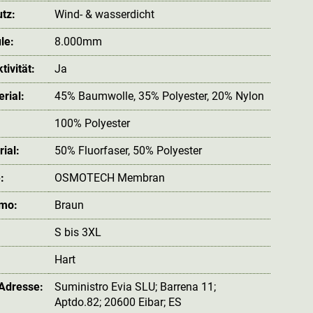
tz:
Wind- & wasserdicht
le:
8.000mm
ivität:
Ja
rial:
45% Baumwolle, 35% Polyester, 20% Nylon
100% Polyester
ial:
50% Fluorfaser, 50% Polyester
:
OSMOTECH Membran
amo:
Braun
S bis 3XL
Hart
 Adresse:
Suministro Evia SLU; Barrena 11;
Aptdo.82; 20600 Eibar; ES