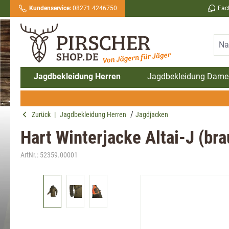
Kundenservice:
08271 4246750
Fac
springen
Zur Hauptnavigation springen
Jagdbekleidung Herren
Jagdbekleidung Dame
Zurück
|
Jagdbekleidung Herren
Jagdjacken
Hart Winterjacke Altai-J (bra
ArtNr.:
52359.00001
Bildergalerie überspringen