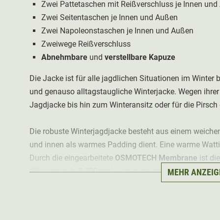
Zwei Pattetaschen mit Reißverschluss je Innen un
Zwei Seitentaschen je Innen und Außen
Zwei Napoleonstaschen je Innen und Außen
Zweiwege Reißverschluss
Abnehmbare
und
verstellbare Kapuze
Die Jacke ist für alle jagdlichen Situationen im Winter 
und genauso alltagstaugliche Winterjacke. Wegen ihrer 
Jagdjacke bis hin zum Winteransitz oder für die Pirsch 
Die robuste Winterjagdjacke besteht aus einem weiche
und innen als warmes Padding dient. Eine warme Wattie
Durch die eingearbeitete
OSMOTECH Membrane
ist di
(Wassersäule 8.000mm) und zugleich
atmungsaktiv
(5
MEHR ANZEIG
Vorgeformte Ellbögen an den Ärmeln, eine anpassbare Ta
Griffe an den Armabschlüssen sorgen für eine gute Pa