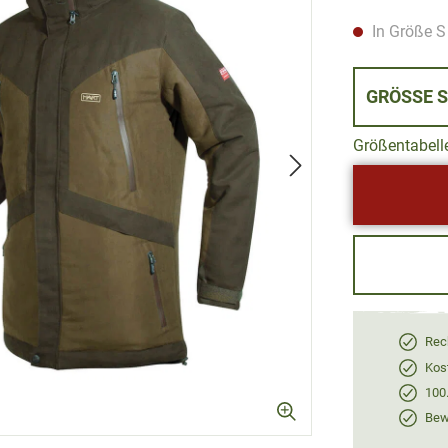
In Größe S 
GRÖSSE 
Größentabell
Rec
Kos
100
Bewe