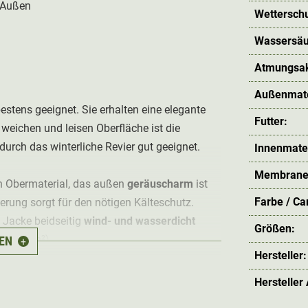
d Außen
Wetterschu
Wassersäu
Atmungsakt
Außenmate
bestens geeignet. Sie erhalten eine elegante
Futter:
weichen und leisen Oberfläche ist die
durch das winterliche Revier gut geeignet.
Innenmater
Membrane
n Obermaterial, das außen
geräuscharm
ist
Farbe / C
rung sorgt für den nötigen Kälteschutz.
e Jacke beidseitig
wind- und wasserdicht
Größen:
.000g/m²).
EN
+
Hersteller:
ille, ein verstellbarer Saum und verstellbare
Hersteller
ssform.