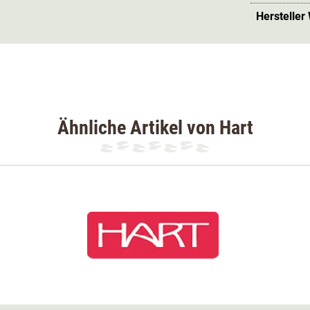
Hersteller
tet, deren Reißverschlüsse wasserdicht sind:
ke auch zwei Napoleonstaschen auf
bequem die Hände wärmen können.
arbe braun.
Ähnliche Artikel von Hart
lon; Wattierung 100% Polyester; Innen 50%
,3,4 & 5 100% Polyester.