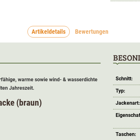
Artikeldetails
Bewertungen
BESON
Schnitt:
ierfähige, warme sowie wind- & wasserdichte
lten Jahreszeit.
Typ:
jacke (braun)
Jackenart
Eigenschaf
Taschen: