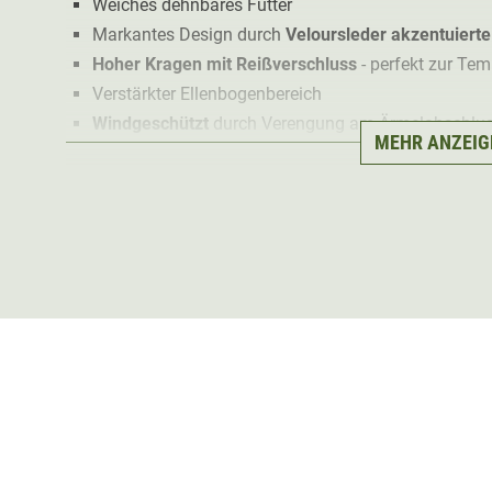
Weiches dehnbares Futter
Markantes Design durch
Veloursleder akzentuierte
Hoher Kragen mit Reißverschluss
- perfekt zur Tem
Verstärkter Ellenbogenbereich
Windgeschützt
durch Verengung am Ärmelabschlu
MEHR ANZEIG
Der Deerhunter Carlisle Strickpullover ist ein weicher 
und Veloursleder-Applikationen. Dank seiner Deerhunte
atmungsaktiv
. Dies mach ihn an an kühlen Sommerabe
perfekten Begleiter für die Jagd.
Durch den
hohen
Kragen
wärmt der Deerhunter Carlisle
wärmeren Tagen bietet der Reißverschluss am Kragen di
Im Winter ist der Jagdpullover zudem ideal als erste Sch
Der Deerhunter Carlisle Strickpullover ist ein
klassische
Veloursleder-Akzente an den Schultern und Ellenboge