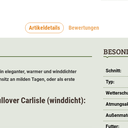
Artikeldetails
Bewertungen
BESON
Schnitt:
 ein eleganter, warmer und winddichter
sitz an milden Tagen, oder als erste
Typ:
Wetterschu
llover Carlisle (winddicht):
Atmungsakt
Außenmate
Futter: