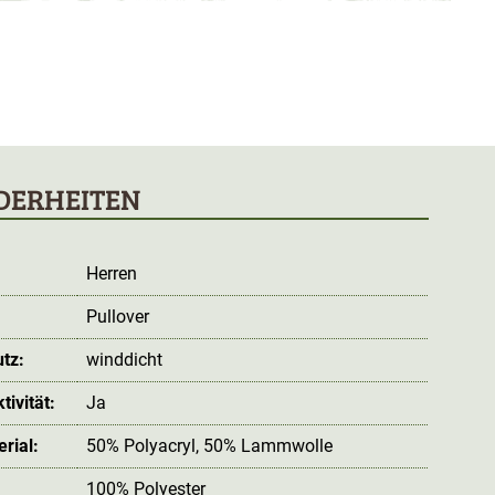
DERHEITEN
Herren
Pullover
tz:
winddicht
ivität:
Ja
rial:
50% Polyacryl, 50% Lammwolle
100% Polyester