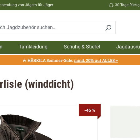
hberatung von Jägern für Jäger
30 Tage Rückga
n
Tarnkleidung
Schuhe & Stiefel
Jagdausrü
🔥 HÄRKILA Sommer-Sale:
mind. 20% auf ALLES »
lisle (winddicht)
-46 %