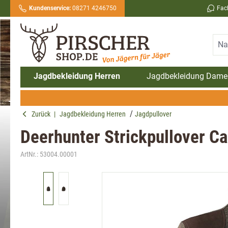
Kundenservice:
08271 4246750
Fac
springen
Zur Hauptnavigation springen
Jagdbekleidung Herren
Jagdbekleidung Dame
Zurück
|
Jagdbekleidung Herren
Jagdpullover
Deerhunter Strickpullover Car
ArtNr.:
53004.00001
Bildergalerie überspringen