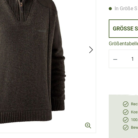
In Größe S 
GRÖSSE 
Größentabell
Produkt 
Rec
Kos
100
Bewe