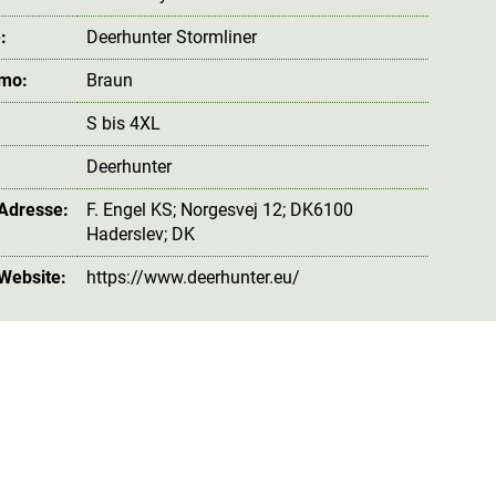
:
Deerhunter Stormliner
amo:
Braun
S bis 4XL
Deerhunter
 Adresse:
F. Engel KS; Norgesvej 12; DK6100
Haderslev; DK
 Website:
https://www.deerhunter.eu/