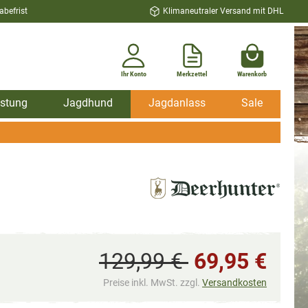
befrist
Klimaneutraler Versand mit DHL
Ihr Konto
Merkzettel
Warenkorb
stung
Jagdhund
Jagdanlass
Sale
129,99 €
69,95 €
Preise inkl. MwSt. zzgl.
Versandkosten