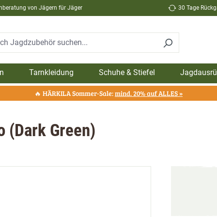
hberatung von Jägern für Jäger
30 Tage Rückga
n
Tarnkleidung
Schuhe & Stiefel
Jagdausrü
🔥 HÄRKILA Sommer-Sale:
mind. 20% auf ALLES »
o (Dark Green)