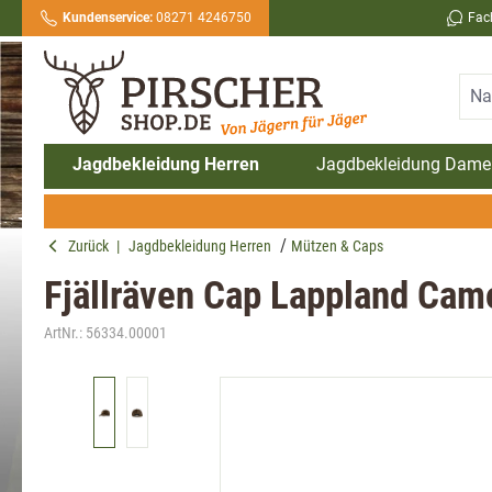
Kundenservice:
08271 4246750
Fac
springen
Zur Hauptnavigation springen
Jagdbekleidung Herren
Jagdbekleidung Dame
Zurück
|
Jagdbekleidung Herren
Mützen & Caps
Fjällräven Cap Lappland Cam
ArtNr.:
56334.00001
Bildergalerie überspringen