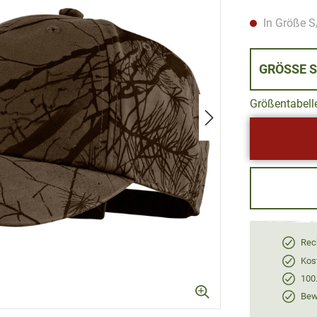
In Größe S
GRÖ
Größentabell
Rec
Kos
100
Bewe