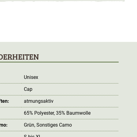
DERHEITEN
Unisex
Cap
ten:
atmungsaktiv
65% Polyester, 35% Baumwolle
amo:
Grün
, Sonstiges Camo
S bis XL