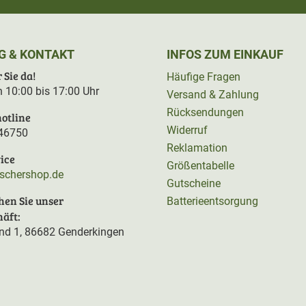
G & KONTAKT
INFOS ZUM EINKAUF
 Sie da!
Häufige Fragen
on 10:00 bis 17:00 Uhr
Versand & Zahlung
Rücksendungen
otline
Widerruf
46750
Reklamation
ice
Größentabelle
rschershop.de
Gutscheine
hen Sie unser
Batterieentsorgung
äft:
d 1, 86682 Genderkingen