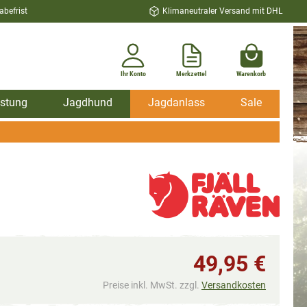
befrist
Klimaneutraler Versand mit DHL
Ihr Konto
Merkzettel
Warenkorb
stung
Jagdhund
Jagdanlass
Sale
49,95 €
Preise inkl. MwSt. zzgl.
Versandkosten