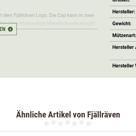
Hersteller:
t dem Fjällräven Logo. Die Cap kann in zwei
llen. Eine hochwertige Metallschnalle erlaubt
Gewicht:
EN
+
Mützenart
Hersteller
Hersteller
Ähnliche Artikel von Fjällräven