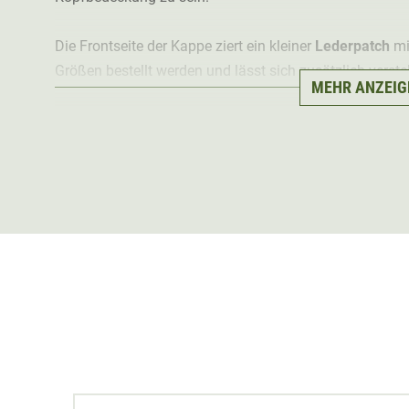
Die Frontseite der Kappe ziert ein kleiner
Lederpatch
mi
Größen bestellt werden und lässt sich zusätzlich verste
MEHR ANZEIG
dabei die
stufenlose Anpassung
an den Kopf.
Hinweis: Enthält nichttextile Teile tierischen Ursprungs.
13 %