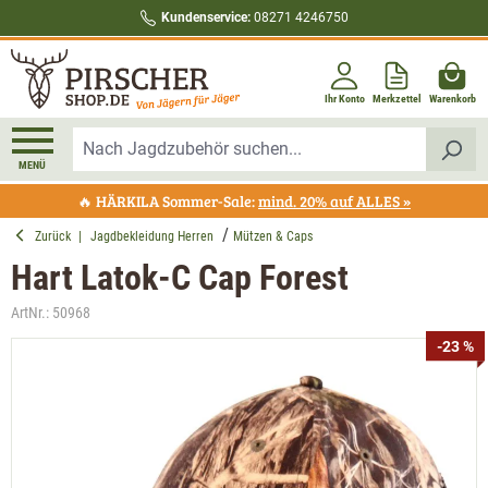
Kundenservice:
08271 4246750
alt springen
Ihr Konto
Merkzettel
Warenkorb
MENÜ
🔥 HÄRKILA Sommer-Sale:
mind. 20% auf ALLES »
Zurück
|
Jagdbekleidung Herren
Mützen & Caps
Hart Latok-C Cap Forest
ArtNr.:
50968
Bildergalerie überspringen
-23 %