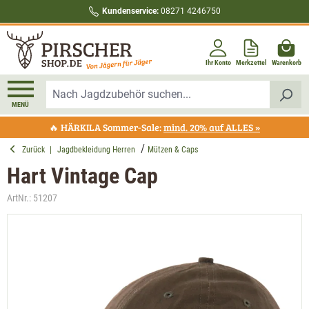
Kundenservice:
08271 4246750
alt springen
Ihr Konto
Merkzettel
Warenkorb
MENÜ
🔥 HÄRKILA Sommer-Sale:
mind. 20% auf ALLES »
Zurück
|
Jagdbekleidung Herren
Mützen & Caps
Hart Vintage Cap
ArtNr.:
51207
Bildergalerie überspringen