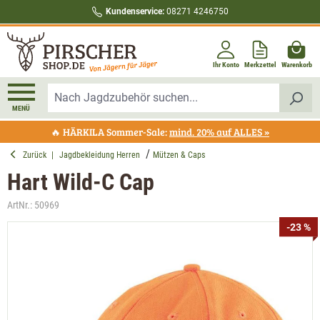
Kundenservice:
08271 4246750
alt springen
Ihr Konto
Merkzettel
Warenkorb
MENÜ
🔥 HÄRKILA Sommer-Sale:
mind. 20% auf ALLES »
Zurück
|
Jagdbekleidung Herren
Mützen & Caps
Hart Wild-C Cap
ArtNr.:
50969
Bildergalerie überspringen
-23 %