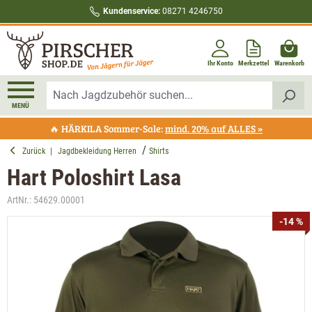
Kundenservice:
08271 4246750
alt springen
Ihr Konto
Merkzettel
Warenkorb
MENÜ
🔥 HÄRKILA Sommer-Sale:
mind. 20% auf ALLES »
Zurück
|
Jagdbekleidung Herren
Shirts
Hart Poloshirt Lasa
ArtNr.:
54629.00001
Bildergalerie überspringen
-14 %