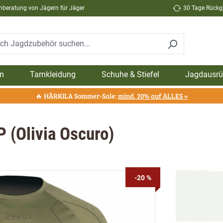
hberatung von Jägern für Jäger
30 Tage Rückga
n
Tarnkleidung
Schuhe & Stiefel
Jagdausrü
🔥 HÄRKILA Sommer-Sale:
mind. 20% auf ALLES »
 (Olivia Oscuro)
-20 %