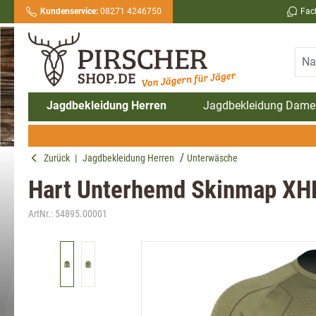
Kundenservice:
08271 4246750
Fac
springen
Zur Hauptnavigation springen
Jagdbekleidung Herren
Jagdbekleidung Dame
Zurück
|
Jagdbekleidung Herren
Unterwäsche
Hart Unterhemd Skinmap XHP
ArtNr.:
54895.00001
Bildergalerie überspringen