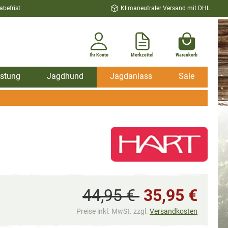
befrist
Klimaneutraler Versand mit DHL
Ihr Konto
Merkzettel
Warenkorb
stung
Jagdhund
Jagdanlass
Sale
44,95 €
35,95 €
Preise inkl. MwSt. zzgl.
Versandkosten