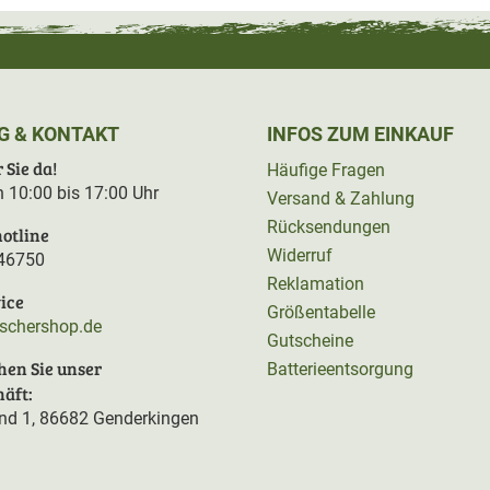
G & KONTAKT
INFOS ZUM EINKAUF
 Sie da!
Häufige Fragen
on 10:00 bis 17:00 Uhr
Versand & Zahlung
Rücksendungen
otline
Widerruf
46750
Reklamation
ice
Größentabelle
rschershop.de
Gutscheine
hen Sie unser
Batterieentsorgung
äft:
d 1, 86682 Genderkingen