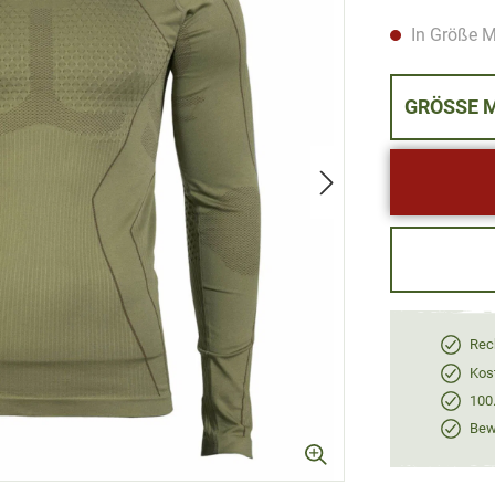
In Größe M
GRÖ
Rec
Kos
100
Bewe