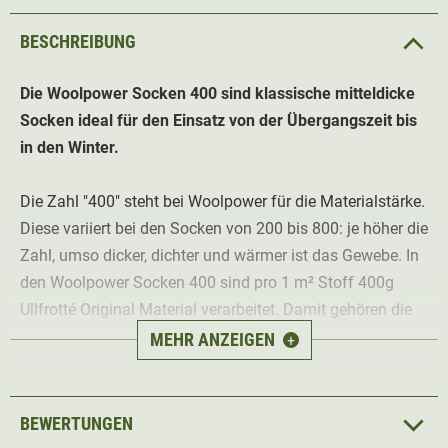
BESCHREIBUNG
Die Woolpower Socken 400 sind klassische mitteldicke
Socken ideal für den Einsatz von der Übergangszeit bis
in den Winter.
Die Zahl "400" steht bei Woolpower für die Materialstärke.
Diese variiert bei den Socken von 200 bis 800: je höher die
Zahl, umso dicker, dichter und wärmer ist das Gewebe. In
den Woolpower Socken 400 sind pro 1 m² Stoff 400g
Ullfrotté Original Material verarbeitet. Damit gehören die
Socken 400 zu den
mitteldicken und warmen Woolpower
MEHR ANZEIGEN
+
Socken
. Die mitteldicken 400er Socken eignen sich
für
den Einsatz von der Übergangszeit bis in den Winter
. Die
Socken können alleine oder nach Zwiebelprinzip in
BEWERTUNGEN
Kombination mit einer dünneren oder dickeren Woolpower