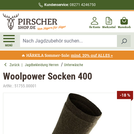
Kundenservice:
08271 4246750
alt springen
Ihr Konto
Merkzettel
Warenkorb
MENÜ
🔥 HÄRKILA Sommer-Sale:
mind. 20% auf ALLES »
Zurück
|
Jagdbekleidung Herren
Unterwäsche
Woolpower Socken 400
ArtNr.:
51755.00001
Bildergalerie überspringen
-18 %