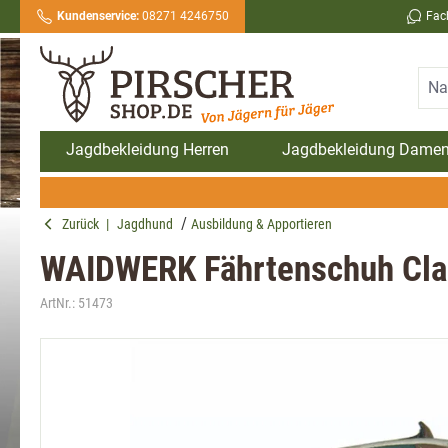
Kundenservice:
08271 4246750
Fac
springen
Zur Hauptnavigation springen
Jagdbekleidung Herren
Jagdbekleidung Dame
Zurück
|
Jagdhund
Ausbildung & Apportieren
WAIDWERK Fährtenschuh Cla
ArtNr.:
51473
Bildergalerie überspringen