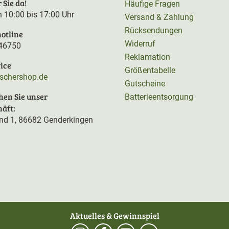
 Sie da!
Häufige Fragen
on 10:00 bis 17:00 Uhr
Versand & Zahlung
Rücksendungen
otline
Widerruf
46750
Reklamation
ice
Größentabelle
rschershop.de
Gutscheine
hen Sie unser
Batterieentsorgung
äft:
d 1, 86682 Genderkingen
Aktuelles & Gewinnspiel