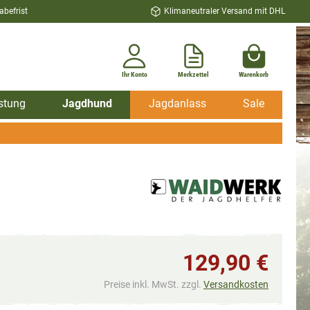
befrist
Klimaneutraler Versand mit DHL
Ihr Konto
Merkzettel
Warenkorb
stung
Jagdhund
Jagdanlass
Sale
129,90 €
Preise inkl. MwSt. zzgl.
Versandkosten