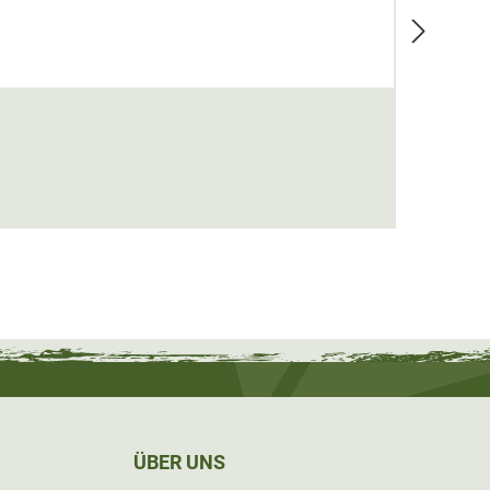
WAID
4,95 
ÜBER UNS