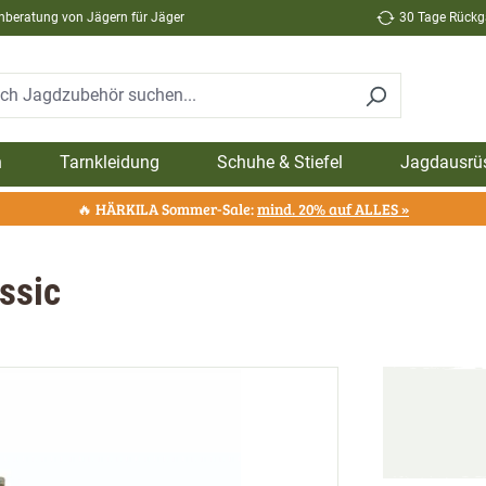
hberatung von Jägern für Jäger
30 Tage Rückga
n
Tarnkleidung
Schuhe & Stiefel
Jagdausrü
🔥 HÄRKILA Sommer-Sale:
mind. 20% auf ALLES »
ssic