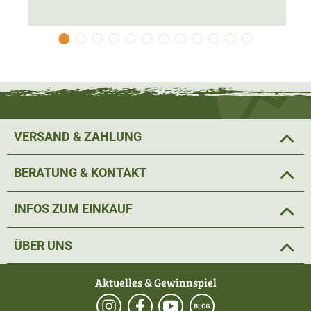
Ernährungsphysiologische Zusatzstoffe je kg:
Vitamin D3 200 IE, Zink als Zinksulfat (Monohydrat) 15
mg, Mangan als Mangan-II-Sulfat (Monohydrat) 3 mg,
Selen als Natriumselenit 0,03 mg.
Technologische Zusatzstoffe:
VERSAND & ZAHLUNG
Cassia Gum 1000 mg
BERATUNG & KONTAKT
INFOS ZUM EINKAUF
ÜBER UNS
Aktuelles & Gewinnspiel