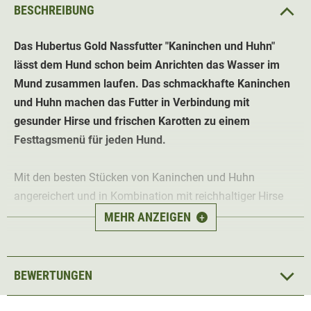
BESCHREIBUNG
Das Hubertus Gold Nassfutter "Kaninchen und Huhn"
lässt dem Hund schon beim Anrichten das Wasser im
Mund zusammen laufen. Das schmackhafte Kaninchen
und Huhn machen das Futter in Verbindung mit
gesunder Hirse und frischen Karotten zu einem
Festtagsmenü für jeden Hund.
Mit den besten Stücken von Kaninchen und Huhn
angereichert und in Kombination mit reichhaltiger Hirse
und leckeren Karotten wird der Jagdhund innerhalb und
MEHR ANZEIGEN
+
außerhalb der Jagdzeit bestens mit allen wichtigen
Vitaminen und Nährstoffen versorgt. Für ein gesundes
und glänzendes Fell sorgt das Leinöl im Futter. (Inhalt 6x
BEWERTUNGEN
800g Dosen)