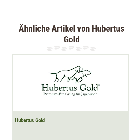
Fütterungsempfehlung:
Bei Zimmertemperatur servieren. Die Futtermenge richtet
sich nach Größe und dem Aktivitätslevel (Jagdsaison)
Ähnliche Artikel von Hubertus
des Hundes.
Gold
Zusammensetzung:
Fleisch und Fleischnebenprodukte (35% Huhn, 30%
Kaninchen), Getreide (3% Hirse), Gemüse (3% Karotten),
Mineralstoffe, Öle und Fette (0,2% Leinöl).
Analytische Bestandteile:
Rohprotein 11,1%, Rohfett 6,5%, Rohasche 2,4%, Rohfaser
Hubertus Gold
0,4%, Feuchtigkeit 75%