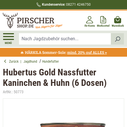
Kundenservice:
08271 4246750
alt springen
Ihr Konto
Merkzettel
Warenkorb
MENÜ
🔥 HÄRKILA Sommer-Sale:
mind. 20% auf ALLES »
Zurück
|
Jagdhund
Hundefutter
Hubertus Gold Nassfutter
Kaninchen & Huhn (6 Dosen)
ArtNr.:
50773
Bildergalerie überspringen