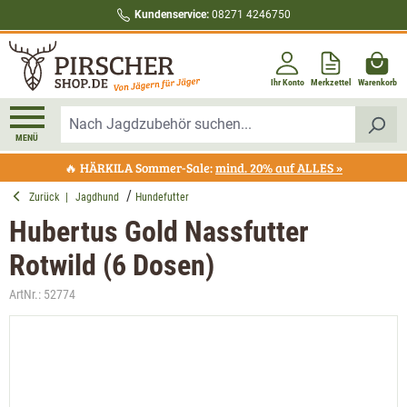
Kundenservice:
08271 4246750
alt springen
Ihr Konto
Merkzettel
Warenkorb
MENÜ
🔥 HÄRKILA Sommer-Sale:
mind. 20% auf ALLES »
Zurück
|
Jagdhund
Hundefutter
Hubertus Gold Nassfutter
Rotwild (6 Dosen)
ArtNr.:
52774
Bildergalerie überspringen