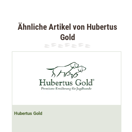
Fütterungsempfehlung:
Bei Zimmertemperatur servieren. Die Futtermenge richtet
sich nach Größe und dem Aktivitätslevel (Jagdsaison)
Ähnliche Artikel von Hubertus
des Hundes.
Gold
Zusammensetzung:
50% Hirsch, 28,8% Brühe, 15% Reh, 4% Pastinake, 1%
Johannisbeere, Mineralstoffe, 0,1% Leinöl, 0,1% Kräuter.
Analytische Bestandteile:
Protein 10,5%, Fettgehalt 6,7%, Rohasche 2,3%, Rohfaser
0,4%, Feuchtigkeit 75%.
Hubertus Gold
Ernährungsphysiologische Zusatzstoffe je kg: