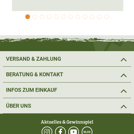
Vitamin D3 200 IE, Zink als Zinksulfat (Monohydrat) 25
mg, Mangan als Mangan-II-sulfat (Monohydrat) 1,4 mg,
Jod als Calciumjodat wasserfrei 0,75 mg, Kupfer als
Kupfer-II-sulfat (Pentahydrat) 1 mg.
VERSAND & ZAHLUNG
BERATUNG & KONTAKT
INFOS ZUM EINKAUF
ÜBER UNS
Aktuelles & Gewinnspiel