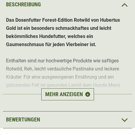
BESCHREIBUNG
Das Dosenfutter Forest-Edition Rotwild von Hubertus
Gold ist ein besonders schmackhaftes und leicht
bekömmliches Hundefutter, welches ein
Gaumenschmaus für jeden Vierbeiner ist.
Enthalten sind nur hochwertige Produkte wie saftiges
Rotwild, Reh, leicht verdauliche Pastinake und leckere
Kräuter. Für eine ausgewogenen Ernährung und ein
glänzendes Fell ist gesundes Leinöl dem Hunde Menü
beigemengt.
MEHR ANZEIGEN
+
Das Alleinfutter ist sehr gut bekömmlich und verzichtet
auf jede Art von Getreide, was es auch für empfindliche
BEWERTUNGEN
Hunde verträglich macht. (Inhalt 6x 800g Dosen)