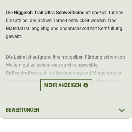
Die
Niggeloh Trail Ultra Schweißleine
ist speziell für den
Einsatz bei der Schweißarbeit entwickelt worden. Das
Material ist langlebig und anspruchsvoll mit Kernfüllung
gewebt.
Die Leine ist aufgrund ihrer rot-gelben Färbung schon von
Weitem gut zu sehen, was durch eingewebte
Reflexstreifen
auch bei Dämmerung und Morgengrauen
noch verstärkt wird. Sie ist
resistent gegen Nässe
und
MEHR ANZEIGEN
+
Schmutz und hochgradig
verschleißfest
. Die Niggeloh
Trail Ultra Schweißleine liegt angenehm und
griffsicher
in
der Hand. Damit ist sie der perfekte Begleiter für
BEWERTUNGEN
anspruchsvolle Hundeführer, die Wert auf Qualität legen.
Der Schweißriemen ist 12m lang und 20mm breit. Am
Ende der Leine befindet sich eine
Schnalle
. Zudem verfügt