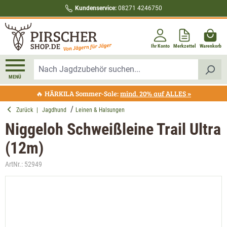
Kundenservice:
08271 4246750
alt springen
Ihr Konto
Merkzettel
Warenkorb
MENÜ
🔥 HÄRKILA Sommer-Sale:
mind. 20% auf ALLES »
Zurück
|
Jagdhund
Leinen & Halsungen
Niggeloh Schweißleine Trail Ultra
(12m)
ArtNr.:
52949
Bildergalerie überspringen