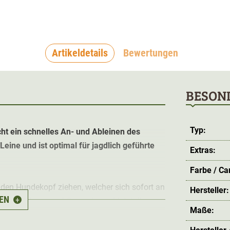
Artikeldetails
Bewertungen
BESON
Typ:
t ein schnelles An- und Ableinen des
eine und ist optimal für jagdlich geführte
Extras:
Farbe / C
den Hundekopf ziehen, welcher sich sofort an
Hersteller:
EN
+
t der Halsung verhängen kann, bietet diese
Maße:
dhund.