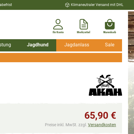
befrist
Klimaneutraler Versand mit DHL
Ihr Konto
Merkzettel
Warenkorb
stung
Jagdhund
Jagdanlass
Sale
65,90 €
Preise inkl. MwSt. zzgl.
Versandkosten