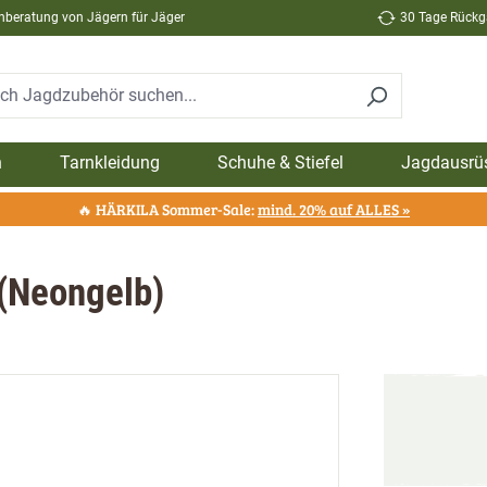
hberatung von Jägern für Jäger
30 Tage Rückga
n
Tarnkleidung
Schuhe & Stiefel
Jagdausrü
🔥 HÄRKILA Sommer-Sale:
mind. 20% auf ALLES »
(Neongelb)