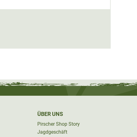
Absch
100,0
ÜBER UNS
Pirscher Shop Story
Jagdgeschäft