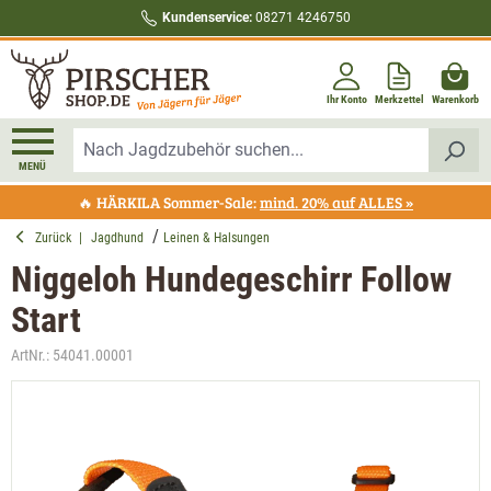
Kundenservice:
08271 4246750
alt springen
Ihr Konto
Merkzettel
Warenkorb
MENÜ
🔥 HÄRKILA Sommer-Sale:
mind. 20% auf ALLES »
Zurück
|
Jagdhund
Leinen & Halsungen
Niggeloh Hundegeschirr Follow
Start
ArtNr.:
54041.00001
Bildergalerie überspringen