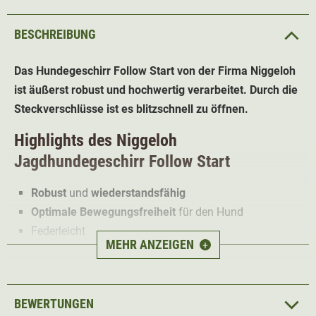
BESCHREIBUNG
Das Hundegeschirr Follow Start von der Firma Niggeloh
ist äußerst robust und hochwertig verarbeitet. Durch die
Steckverschlüsse ist es blitzschnell zu öffnen.
Highlights des Niggeloh
Jagdhundegeschirr Follow Start
Robust
und
wiederstandsfähig
Optimale Bewegungsfreiheit
für den Hund
Federleicht
MEHR ANZEIGEN
+
Schmutzabweisend
Verstellbarer Bauchgurt
Das
hochwertig verarbeitete Jagdhundegeschirr
bietet
BEWERTUNGEN