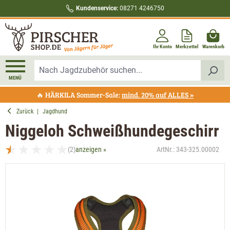
Kundenservice:
08271 4246750
alt springen
Ihr Konto
Merkzettel
Warenkorb
MENÜ
🔥 HÄRKILA Sommer-Sale:
mind. 20% auf ALLES »
Zurück
|
Jagdhund
Niggeloh Schweißhundegeschirr
(2)
anzeigen »
ArtNr.:
343-325.00002
Durchschnittliche Bewertung von 0.5 von 5 Sternen
Bildergalerie überspringen