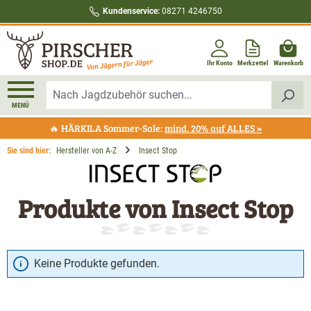
Kundenservice:
08271 4246750
alt springen
Ihr Konto
Merkzettel
Warenkorb
MENÜ
🔥 HÄRKILA Sommer-Sale:
mind. 20% auf ALLES »
Sie sind hier:
Hersteller von A-Z
Insect Stop
Produkte von Insect Stop
Keine Produkte gefunden.