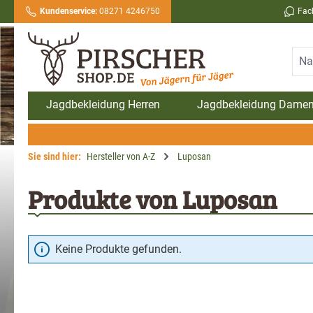
Kundenservice:
08271 4246750
Fac
springen
Zur Hauptnavigation springen
Jagdbekleidung Herren
Jagdbekleidung Dame
Sie sind hier:
Hersteller von A-Z
Luposan
Produkte von Luposan
Keine Produkte gefunden.