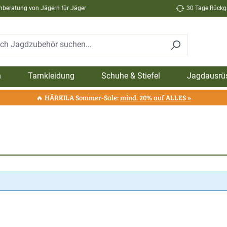
hberatung von Jägern für Jäger
30 Tage Rückga
n
Tarnkleidung
Schuhe & Stiefel
Jagdausrü
🔥 HÄRKILA Sommer-Sale:
mind. 20% auf ALLES »