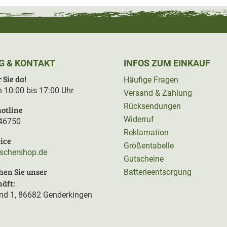
G & KONTAKT
INFOS ZUM EINKAUF
 Sie da!
Häufige Fragen
on 10:00 bis 17:00 Uhr
Versand & Zahlung
Rücksendungen
otline
Widerruf
46750
Reklamation
ice
Größentabelle
rschershop.de
Gutscheine
hen Sie unser
Batterieentsorgung
äft:
d 1, 86682 Genderkingen