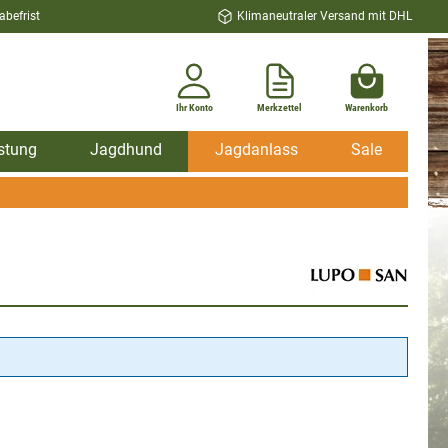
befrist
Klimaneutraler Versand mit DHL
Ihr Konto
Merkzettel
Warenkorb
stung
Jagdhund
Jagdanlass
Sale