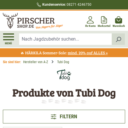
Kundenservice:
08271 4246750
alt springen
Ihr Konto
Merkzettel
Warenkorb
MENÜ
🔥 HÄRKILA Sommer-Sale:
mind. 20% auf ALLES »
Sie sind hier:
Hersteller von A-Z
Tubi Dog
Produkte von Tubi Dog
FILTERN