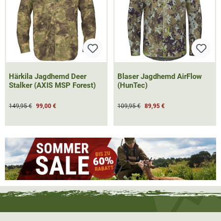
Härkila Jagdhemd Deer
Blaser Jagdhemd AirFlow
Stalker (AXIS MSP Forest)
(HunTec)
149,95 €
99,00 €
109,95 €
89,95 €