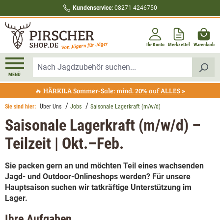
Kundenservice:
08271 4246750
alt springen
Ihr Konto
Merkzettel
Warenkorb
MENÜ
🔥 HÄRKILA Sommer-Sale:
mind. 20% auf ALLES »
Sie sind hier:
Über Uns
Jobs
Saisonale Lagerkraft (m/w/d)
Saisonale Lagerkraft (m/w/d) –
Teilzeit | Okt.–Feb.
Sie packen gern an und möchten Teil eines wachsenden
Jagd- und Outdoor-Onlineshops werden? Für unsere
Hauptsaison suchen wir tatkräftige Unterstützung im
Lager.
Ihre Aufgaben