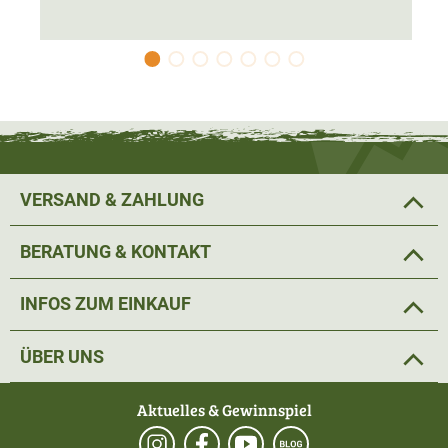
Anis. Die genaue Zusammensetzung hält der Hersteller
streng geheim.
Das Lockmittel Black Fire - Original ist zähflüssig und
wird
direkt auf einem Baumstamm
oder am Malbaum an
der Kirrung aufgetragen. Idealerweise in einer Höhe
zwischen 20-100cm.
VERSAND & ZAHLUNG
Das Lockmittel ist wetterfest und kann das ganze Jahr
BERATUNG & KONTAKT
über als Lockmittel für Schwarzwild verwendet werden. Es
hält selbst Regen, Eis und starker Hitze stand.
INFOS ZUM EINKAUF
Dank
100% natürlicher Zutaten
ist es schonend zur Natur
ÜBER UNS
und hat einen intensiven, natürlichen Geruch.
Aktuelles & Gewinnspiel
Inhalt pro Box: 6x500ml Flaschen.