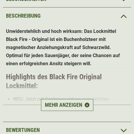
BESCHREIBUNG
Unwiderstehlich und hoch wirksam: Das Lockmittel
Black Fire - Original ist ein Buchenholzteer mit
magnetischer Anziehungskraft auf Schwarzwild.
Optimal für jeden Sauenjäger, der seine Chancen auf
einen erfolgreichen Ansitz steigern will.
Highlights des Black Fire Original
Lockmittel:
NEU: Jetzt mit Spritzverschluss
zum leichten
MEHR ANZEIGEN
+
Auftragen
Ausgefeilte Mischung aus
Buchenholzteer, Anis
und
anderen Lockdüften
BEWERTUNGEN
100% natürliche Zutaten