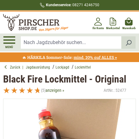
Kundenservice:
08271 4246750
alt springen
Ihr Konto
Merkzettel
Warenkorb
MENÜ
🔥 HÄRKILA Sommer-Sale:
mind. 20% auf ALLES »
Zurück
|
Jagdausrüstung
Lockjagd
Lockmittel
Black Fire Lockmittel - Original
(5)
anzeigen »
ArtNr.:
52477
Durchschnittliche Bewertung von 4.8 von 5 Sternen
Bildergalerie überspringen